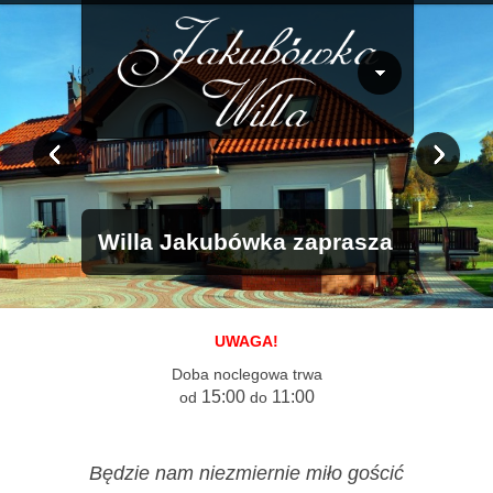
Willa Jakubówka zaprasza
UWAGA!
Doba noclegowa trwa
15:00
11:00
od
do
Będzie nam niezmiernie miło gościć